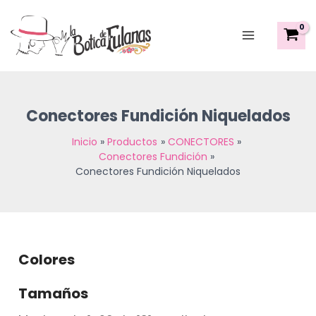
Sorted
Ir
Main
by
al
latest
Menu
contenido
Conectores Fundición Niquelados
Inicio
Productos
CONECTORES
Conectores Fundición
Conectores Fundición Niquelados
Colores
Tamaños