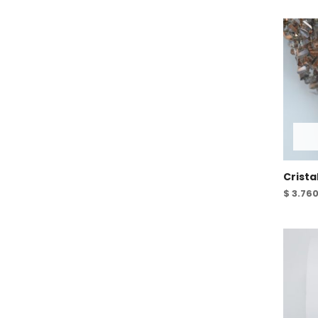
Crista
$
3.76