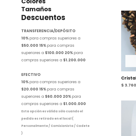
Colores
Tamaños
Descuentos
TRANSFERENCIA/DEPÓSITO
10%
para compras superiores a
$50.000
15%
para compras
superiores a
$100.000
20%
para
compras superiores a
$1.200.000
EFECTIVO
Crista
10%
para compras superiores a
$
3.76
$20.000
15%
para compras
superiores a
$60.000
20%
para
compras superiores a
$1.000.000
Esta opción es válida sólo cuando el
pedido es retirado en el local (
Personalmente / Comisionista / Cadete
)