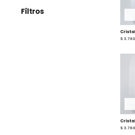
Filtros
Crista
$
3.76
Crista
$
3.76