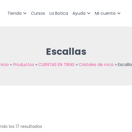
Sorted
by
latest
Cursos
La Botica
Tienda
Ayuda
Mi cuenta
Escallas
Inicio
Productos
CUENTAS EN TIRAS
Cristales de roca
Escalla
ndo los 17 resultados