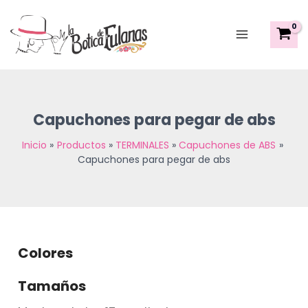
Sorted
Ir
Main
by
al
latest
Menu
contenido
Capuchones para pegar de abs
Inicio
Productos
TERMINALES
Capuchones de ABS
Capuchones para pegar de abs
Colores
Tamaños