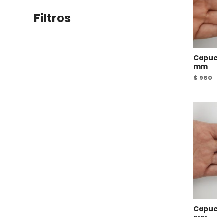
Filtros
Capuc
mm
$
960
Capuch