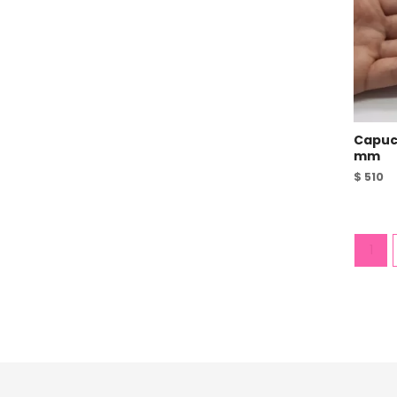
Capuc
mm
$
510
1