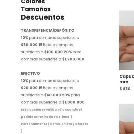
Colores
Tamaños
Descuentos
TRANSFERENCIA/DEPÓSITO
10%
para compras superiores a
$50.000
15%
para compras
superiores a
$100.000
20%
para
compras superiores a
$1.200.000
EFECTIVO
Capuc
10%
para compras superiores a
mm
$20.000
15%
para compras
$
850
superiores a
$60.000
20%
para
compras superiores a
$1.000.000
Esta opción es válida sólo cuando el
pedido es retirado en el local (
Personalmente / Comisionista / Cadete
)