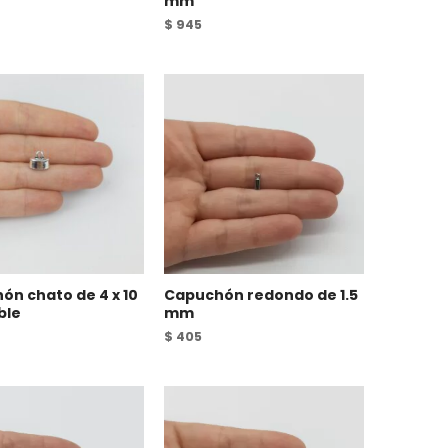
mm
$
945
ón chato de 4 x 10
Capuchón redondo de 1.5
ble
mm
$
405