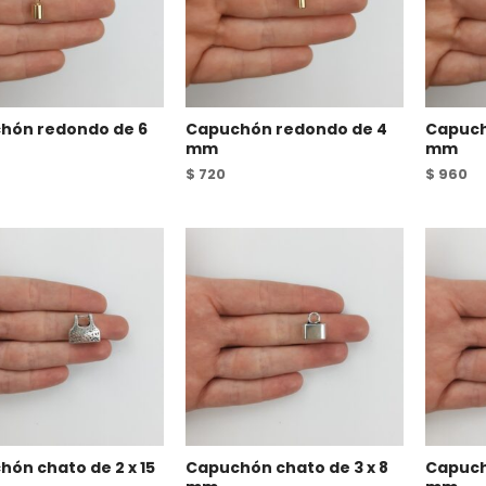
hón redondo de 6
Capuchón redondo de 4
Capuch
mm
mm
$
720
$
960
ón chato de 2 x 15
Capuchón chato de 3 x 8
Capuch