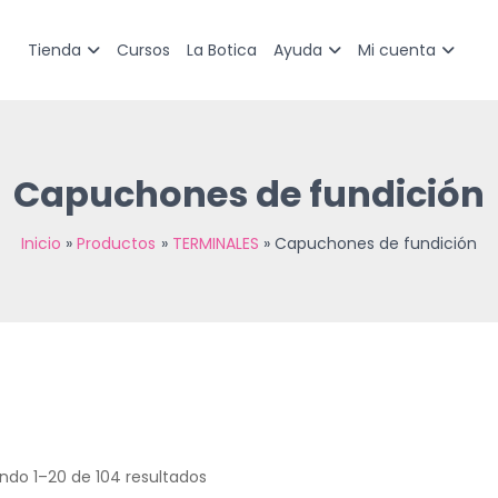
Sorted
by
latest
Cursos
La Botica
Tienda
Ayuda
Mi cuenta
Capuchones de fundición
Inicio
Productos
TERMINALES
Capuchones de fundición
ndo 1–20 de 104 resultados