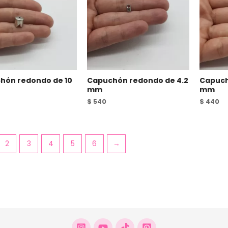
hón redondo de 10
Capuchón redondo de 4.2
Capuch
mm
mm
$
540
$
440
2
3
4
5
6
→