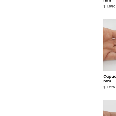
mm
$
1.950
Capuc
mm
$
1.275