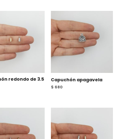
ón redondo de 3.5
Capuchón apagavela
$
680