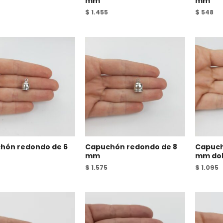
mm
mm
$
1.455
$
548
hón redondo de 6
Capuchón redondo de 8
Capuch
mm
mm do
$
1.575
$
1.095