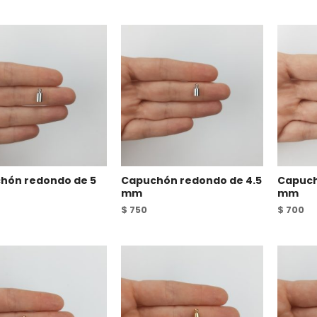
hón redondo de 5
Capuchón redondo de 4.5
Capuch
mm
mm
$
750
$
700