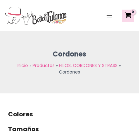
Sorted
Ir
Main
by
al
latest
Menu
contenido
Cordones
Inicio
Productos
HILOS, CORDONES Y STRASS
Cordones
Colores
Tamaños