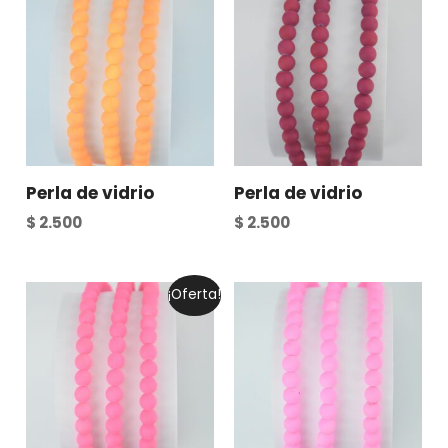
Perla de vidrio
Perla de vidrio
$
2.500
$
2.500
Original
Current
¡Oferta!
price
price
was:
is:
$ 2.500.
$ 1.500.