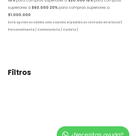
10%
para compras superiores a
$20.000
15%
para compras
superiores a
$60.000
20%
para compras superiores a
$1.000.000
Esta opción es válida sólo cuando el pedido es retirado en el local (
Personalmente / Comisionista / Cadete )
Filtros
¿Necesitas ayuda?