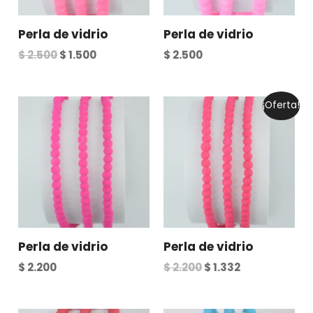
Perla de vidrio
Perla de vidrio
$
2.500
$
1.500
$
2.500
Original
Current
¡Oferta!
price
price
was:
is:
$ 2.200.
$ 1.332.
Perla de vidrio
Perla de vidrio
$
2.200
$
2.200
$
1.332