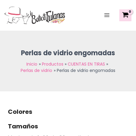
Sorted
Ir
Main
by
al
latest
Menu
contenido
Perlas de vidrio engomadas
Inicio
Productos
CUENTAS EN TIRAS
Perlas de vidrio
Perlas de vidrio engomadas
Colores
Tamaños