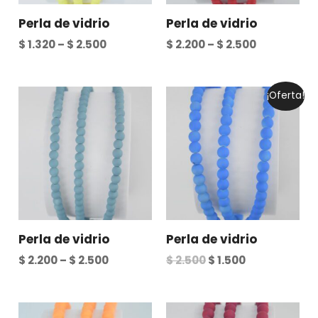
Perla de vidrio
Perla de vidrio
$
1.320
–
$
2.500
$
2.200
–
$
2.500
Original
Current
¡Oferta!
price
price
was:
is:
$ 2.500.
$ 1.500.
Perla de vidrio
Perla de vidrio
$
2.200
–
$
2.500
$
2.500
$
1.500