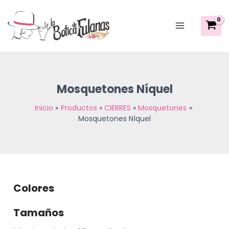
Sorted
Ir
Main
by
al
latest
Menu
contenido
Mosquetones Níquel
Inicio
Productos
CIERRES
Mosquetones
Mosquetones Níquel
Colores
Tamaños