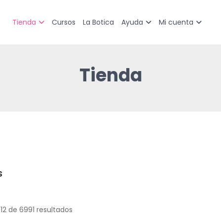
Cursos
La Botica
Tienda
Ayuda
Mi cuenta
Tienda
s
Sorted
by
latest
12 de 6991 resultados