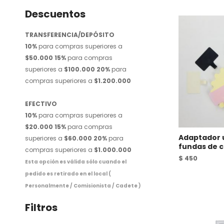
Descuentos
TRANSFERENCIA/DEPÓSITO
10%
para compras superiores a
$50.000
15%
para compras
superiores a
$100.000
20%
para
compras superiores a
$1.200.000
EFECTIVO
10%
para compras superiores a
$20.000
15%
para compras
Adaptador 
superiores a
$60.000
20%
para
fundas de c
compras superiores a
$1.000.000
$
450
Esta opción es válida sólo cuando el
pedido es retirado en el local (
Personalmente / Comisionista / Cadete )
Filtros