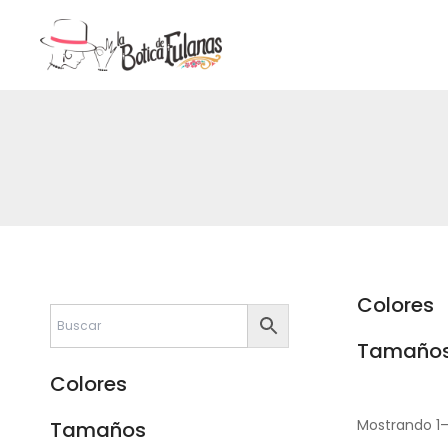
Ir
al
contenido
Colores
Tamaño
Colores
Mostrando 1–
Tamaños