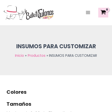
Sorted
Ir
Main
by
al
latest
Menu
contenido
INSUMOS PARA CUSTOMIZAR
Inicio
Productos
INSUMOS PARA CUSTOMIZAR
Colores
Tamaños