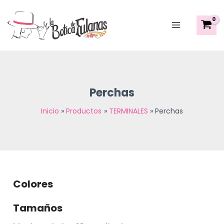
Sorted
Ir
Main
by
al
latest
Menu
contenido
Perchas
Inicio
Productos
TERMINALES
Perchas
Colores
Tamaños