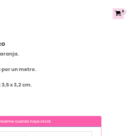
co
aranja.
 por un metro.
,5 x 3,2 cm.
visarme cuando haya stock