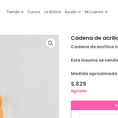
Cursos
La Botica
Tienda
Ayuda
Mi cuenta
Cadena de acríli
Cadena de acrílico n
Este insumo se vende
Medida aproximada: 3
$
829
Agotado
A