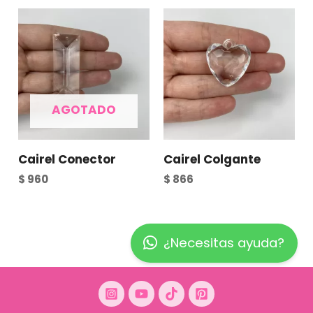
AGOTADO
Cairel Conector
Cairel Colgante
$
960
$
866
¿Necesitas ayuda?