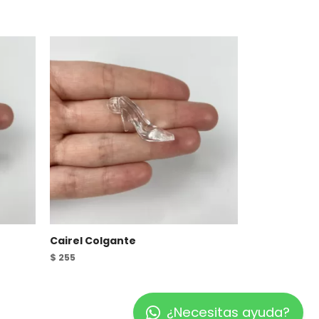
Cairel Colgante
$
255
¿Necesitas ayuda?