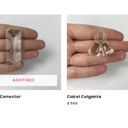
AGOTADO
 Conector
Cairel Colgante
$
566