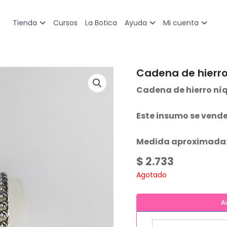
Cursos
La Botica
Tienda
Ayuda
Mi cuenta
Cadena de hierr
Cadena de hierro níq
Este insumo se vende
Medida aproximada:
$
2.733
Agotado
A