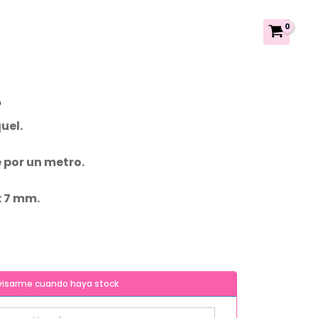
o
uel.
 por un metro.
 7 mm.
visarme cuando haya stock