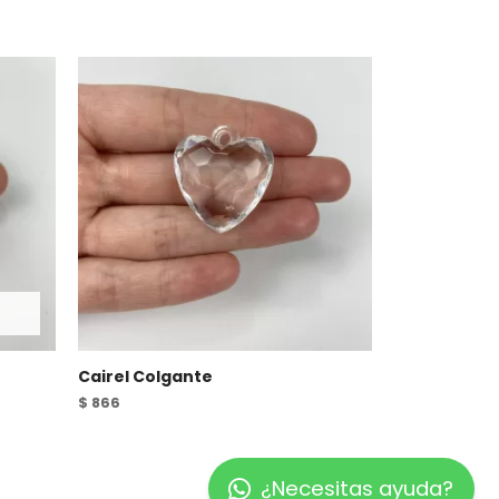
Cairel Colgante
$
866
¿Necesitas ayuda?