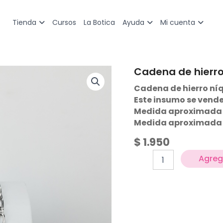
Cursos
La Botica
Tienda
Ayuda
Mi cuenta
Cadena de hierr
Cadena
de
Cadena de hierro níq
hierro
Este insumo se vende
cantidad
Medida aproximada e
Medida aproximada e
$
1.950
Agrega