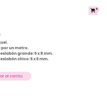
o
uel.
 por un metro.
slabón grande: 5 x 8 mm.
slabón chico: 5 x 5 mm.
r al carrito