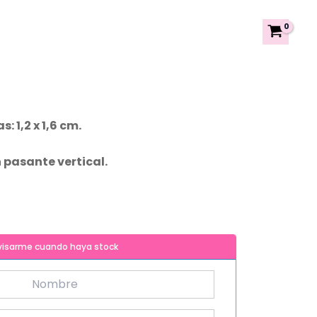
 1,2 x 1,6 cm.
n pasante vertical.
visarme cuando haya stock