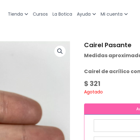
Cursos
La Botica
Tienda
Ayuda
Mi cuenta
Cairel Pasante
Medidas aproximadas:
Cairel de acrílico co
$
321
Agotado
A