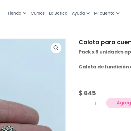
Cursos
La Botica
Tienda
Ayuda
Mi cuenta
Calota para cue
Calota
para
Pack x 6 unidades ap
cuentas
de
12/14
Calota de fundición 
mm
cantidad
$
645
Agrega