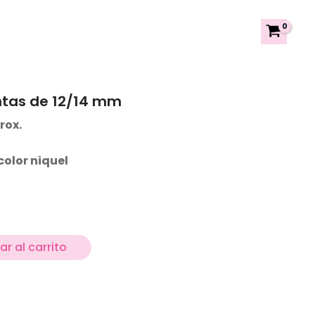
ntas de 12/14 mm
rox.
color niquel
r al carrito