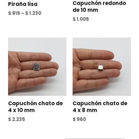
Capuchón redondo
Piraña lisa
de 10 mm
$
915
–
$
1.230
$
1.005
Capuchón chato de
Capuchón chato de
4 x 10 mm
4 x 8 mm
$
2.235
$
960