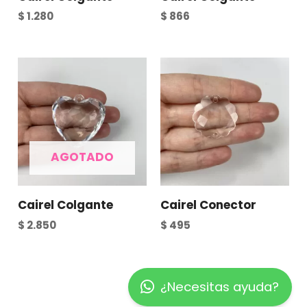
$
1.280
$
866
AGOTADO
Cairel Colgante
Cairel Conector
$
2.850
$
495
¿Necesitas ayuda?