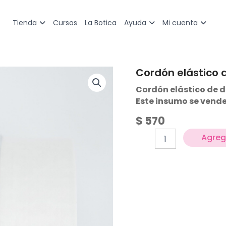
Cursos
La Botica
Tienda
Ayuda
Mi cuenta
Cordón elástico d
Cordón
elástico
Cordón elástico de d
de
Este insumo se vende
lurex
cantidad
$
570
Agrega