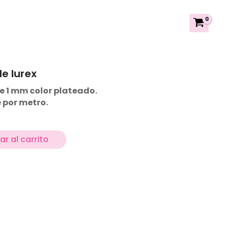
e lurex
e 1 mm color plateado.
 por metro.
r al carrito