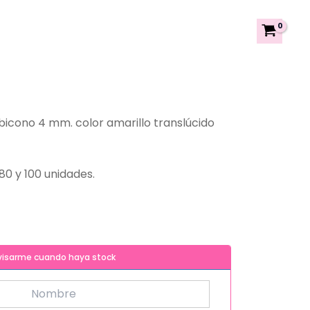
 bicono 4 mm. color amarillo translúcido
80 y 100 unidades.
visarme cuando haya stock