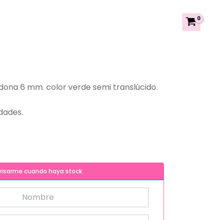
a dona 6 mm. color verde semi translúcido.
dades.
visarme cuando haya stock