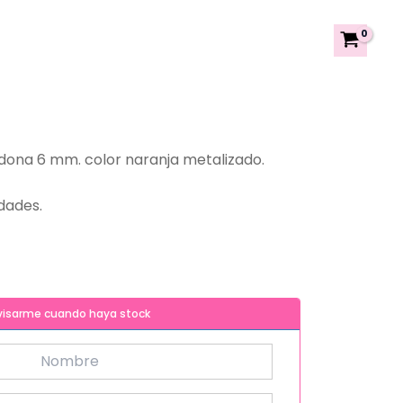
a dona 6 mm. color naranja metalizado.
dades.
visarme cuando haya stock