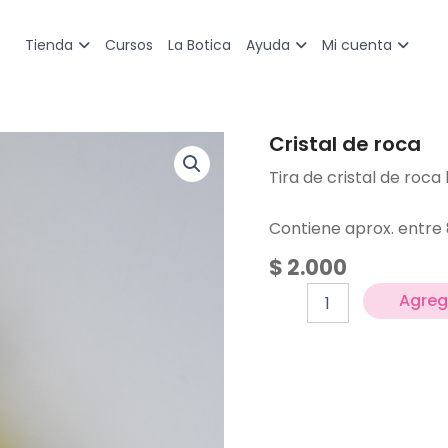
Cursos
La Botica
Tienda
Ayuda
Mi cuenta
Cristal de roca
Cristal
de
Tira de cristal de roca
roca
cantidad
Contiene aprox. entre 
$
2.000
Agrega