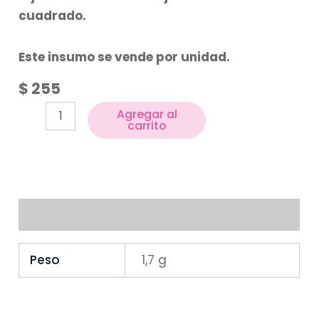
cuadrado.
Este insumo se vende por unidad.
$
255
Agregar al
carrito
Información adicional
Peso
1,7 g