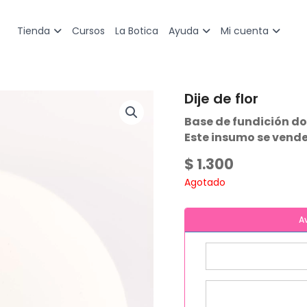
Cursos
La Botica
Tienda
Ayuda
Mi cuenta
Dije de flor
Base de fundición d
Este insumo se vende
$
1.300
Agotado
A