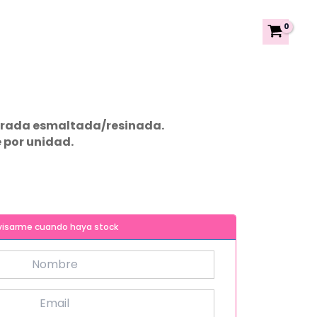
orada esmaltada/resinada.
 por unidad.
visarme cuando haya stock