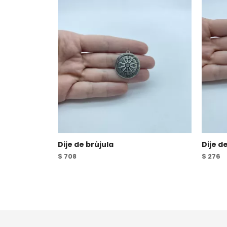
Dije de brújula
Dije d
$
708
$
276