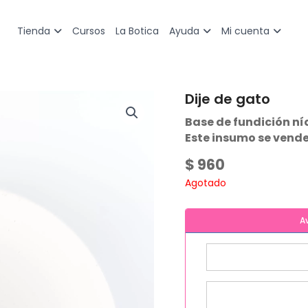
Cursos
La Botica
Tienda
Ayuda
Mi cuenta
Dije de gato
Base de fundición ní
Este insumo se vende
$
960
Agotado
A