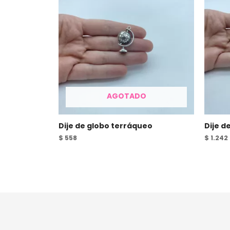
AGOTADO
Dije de globo terráqueo
Dije d
$
558
$
1.242