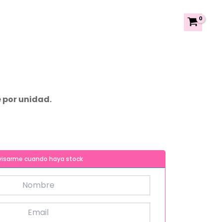
 por unidad.
visarme cuando haya stock