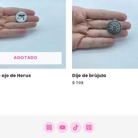
AGOTADO
e ojo de Horus
Dije de brújula
$
708