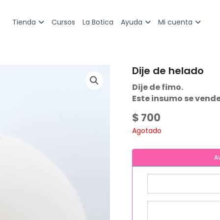
Cursos
La Botica
Tienda
Ayuda
Mi cuenta
Dije de helado
Dije de fimo.
Este insumo se vende
$
700
Agotado
A