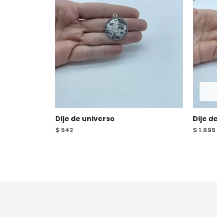
Dije de universo
Dije d
$
542
$
1.695