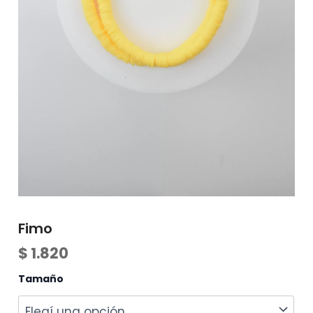
Fimo
$
1.820
Tamaño