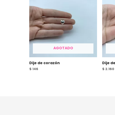
AGOTADO
Dije de corazón
Dije d
$
146
$
2.160