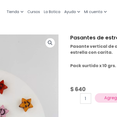
Cursos
La Botica
Tienda
Ayuda
Mi cuenta
Pasantes de estr
Pasantes
de
Pasante vertical de a
estrellas
estrella con carita.
cantidad
Pack surtido x 10 grs
$
640
Agrega