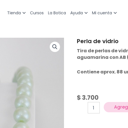
Cursos
La Botica
Tienda
Ayuda
Mi cuenta
Perla de vidrio
Perla
de
Tira de perlas de vid
vidrio
aguamarina con AB (
cantidad
Contiene aprox. 88 u
$
3.700
Agrega