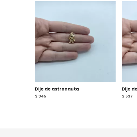
Dije de astronauta
Dije d
$
345
$
537