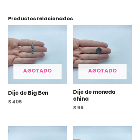
Productos relacionados
AGOTADO
AGOTADO
Dije de moneda
Dije de Big Ben
china
$
405
$
96