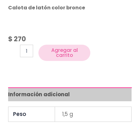
Calota de latón color bronce
$
270
Agregar al
carrito
Información adicional
Peso
1,5 g