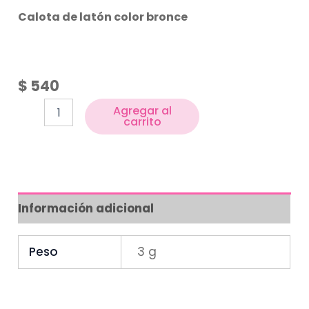
Calota de latón color bronce
$
540
Agregar al
carrito
Información adicional
Peso
3 g